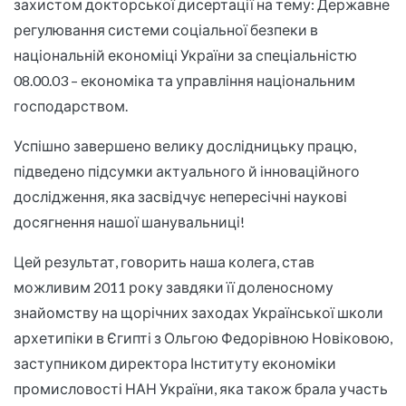
захистом докторської дисертації на тему: Державне
регулювання системи соціальної безпеки в
національній економіці України за спеціальністю
08.00.03 – економіка та управління національним
господарством.
Успішно завершено велику дослідницьку працю,
підведено підсумки актуального й інноваційного
дослідження, яка засвідчує непересічні наукові
досягнення нашої шанувальниці!
Цей результат, говорить наша колега, став
можливим 2011 року завдяки її доленосному
знайомству на щорічних заходах Української школи
архетипіки в Єгипті з Ольгою Федорівною Новіковою,
заступником директора Інституту економіки
промисловості НАН України, яка також брала участь