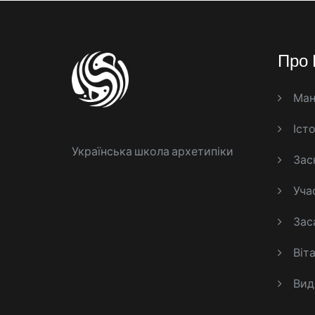
Про 
Ман
Істо
Українська школа архетипіки
Зас
Уча
Заса
Віт
Вид