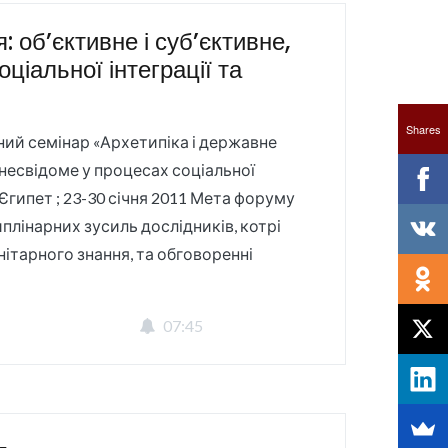
: об’єктивне і суб’єктивне,
ціальної інтеграції та
Shares
й семінар «Архетипіка і державне
і несвідоме у процесах соціальної
 Єгипет ; 23-30 січня 2011 Мета форуму
плінарних зусиль дослідників, котрі
нітарного знання, та обговоренні
07:45