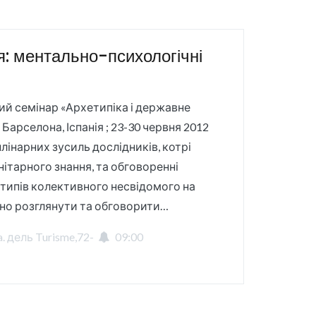
я: ментально-психологічні
й семінар «Архетипіка і державне
Барселона, Іспанія ; 23-30 червня 2012
інарних зусиль дослідників, котрі
нітарного знання, та обговоренні
типів колективного несвідомого на
но розглянути та обговорити…
. дель Turisme,72-
09:00