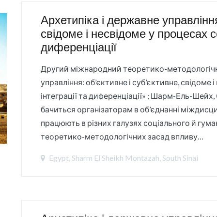
Архетипіка і державне управління
свідоме і несвідоме у процесах со
диференціації
Другий міжнародний теоретико-методологічни
управління: об’єктивне і суб’єктивне, свідоме 
інтеграції та диференціації» ; Шарм-Ель-Шейх,
бачиться організаторам в об’єднанні міждисци
працюють в різних галузях соціального й гума
теоретико-методологічних засад впливу…
Egypt, Sharm El Sheikh Montazah, South Sinai