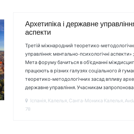
Архетипіка і державне управлінн
аспекти
Третій міжнародний теоретико-методологічни
управління: ментально-психологічні аспекти» ; 
Мета форуму бачиться в об’єднанні міждисципл
працюють в різних галузях соціального й гума
теоретико-методологічних засад впливу архе
державне управління. Учасникам запропонова
Іспанія, Калелья, Санта-Моника Калелья, Avda
78