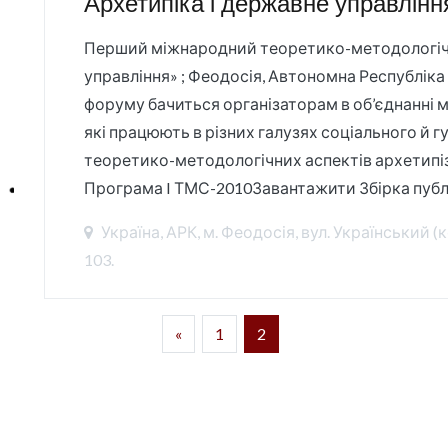
Архетипіка і державне управлінн
Перший міжнародний теоретико-методологічн
управління» ; Феодосія, Автономна Республіка 
форуму бачиться організаторам в об’єднанні 
які працюють в різних галузях соціального й г
теоретико-методологічних аспектів архетипіз
Програма I ТМС-2010Завантажити Збірка публі
Україна, АРК, м. Феодосія, вул. Український 
103.
(current)
«
1
2