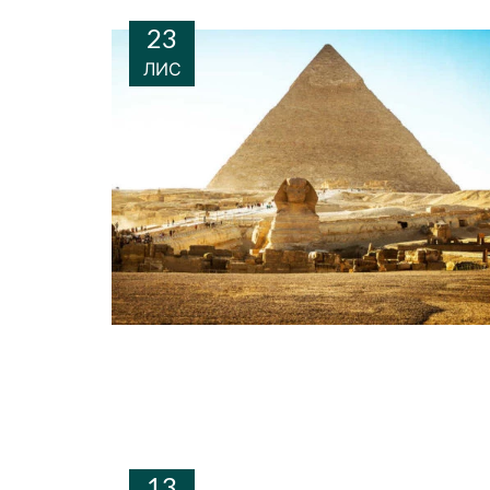
23
ЛИС
13