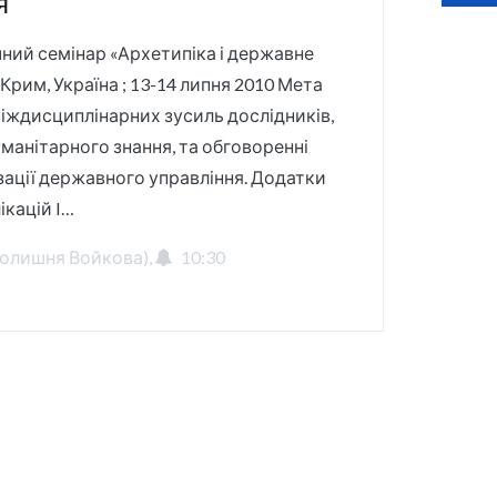
я
ий семінар «Архетипіка і державне
Крим, Україна ; 13-14 липня 2010 Мета
міждисциплінарних зусиль дослідників,
уманітарного знання, та обговоренні
ації державного управління. Додатки
кацій I…
(колишня Войкова),
10:30