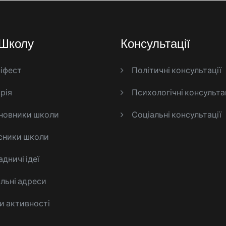
Школу
Консультації
іфест
Політичні консультації
рія
Психологічні консульта
новники школи
Соціальні консультації
сники школи
дничі ідеї
альні адреси
и активності