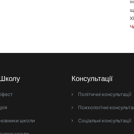
і
щ
Х
Ч
Школу
Консультації
іфест
Політичні консультації
рія
Психологічні консульта
новники школи
Соціальні консультації
сники школи