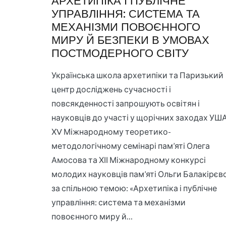
АРХЕТИПІКА І ПУБЛІЧНЕ
УПРАВЛІННЯ: СИСТЕМА ТА
МЕХАНІЗМИ ПОВОЄННОГО
МИРУ Й БЕЗПЕКИ В УМОВАХ
ПОСТМОДЕРНОГО СВІТУ
Українська школа архетипіки та Паризький
центр досліджень сучасності і
повсякденності запрошують освітян і
науковців до участі у щорічних заходах УША
ХV Міжнародному теоретико-
методологічному семінарі пам’яті Олега
Амосова та ХІІ Міжнародному конкурсі
молодих науковців пам’яті Ольги Балакірєво
за спільною темою: «Архетипіка і публічне
управління: система та механізми
повоєнного миру й…