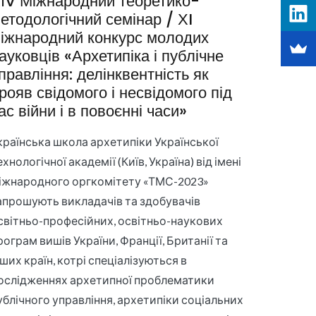
ІV Міжнародний теоретико-
етодологічний семінар / ХI
іжнародний конкурс молодих
ауковців «Архетипіка і публічне
правління: делінквентність як
рояв свідомого і несвідомого під
ас війни і в повоєнні часи»
країнська школа архетипіки Української
ехнологічної академії (Київ, Україна) від імені
іжнародного оргкомітету «ТМС-2023»
апрошують викладачів та здобувачів
світньо-професійних, освітньо-наукових
рограм вишів України, Франції, Британії та
нших країн, котрі спеціалізуються в
ослідженнях архетипної проблематики
ублічного управління, архетипіки соціальних