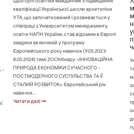
Х
Цьогоріч освітній майданчик з підвищення
м
кваліфікації Української школи архетипіки
м
УТА, що започаткований і розвивається у
н
співпраці з Університетом менеджменту
у
освіти НАПН України, став відомим в Європі
п
завдяки включеній у програму
ч
Європейського року навичок (9.05.2023-
8.05.2024) темі ZOOMінару: «ІННОВАЦІЙНА
У
ПРИРОДА ЕКОНОМІКИ СУЧАСНОГО –
т
 –
ПОСТМОДЕРНОГО СУСПІЛЬСТВА ТА ЇЇ
м
СТАЛИЙ РОЗВИТОК». Європейський рік
з
навичок…
о
Читати далі
п
ї
і
д
п