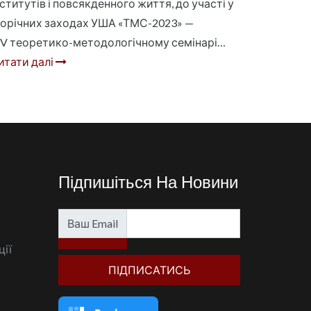
нститутів і повсякденного життя, до участі у
орічних заходах УША «ТМС-2023» —
ІV теоретико-методологічному семінарі…
итати далі
Підпишіться На Новини
Ваш Email
ції