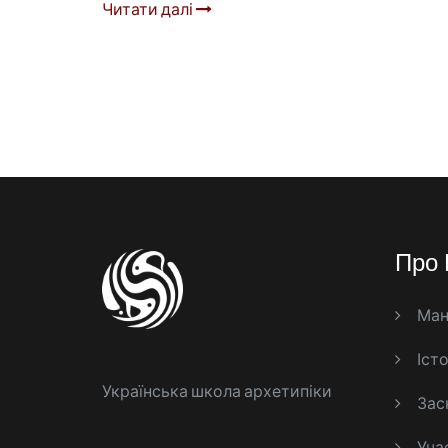
Читати далі
Про 
Ман
Істо
Українська школа архетипіки
Зас
Уча