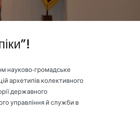
піки”!
дом науково-громадське
ицій архетипів колективного
орії державного
ого управління й служби в