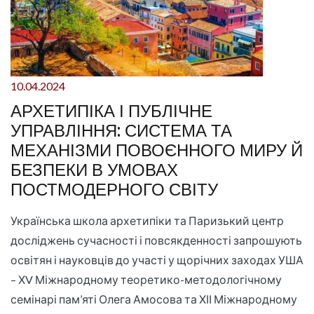
10.04.2024
АРХЕТИПІКА І ПУБЛІЧНЕ
УПРАВЛІННЯ: СИСТЕМА ТА
МЕХАНІЗМИ ПОВОЄННОГО МИРУ Й
БЕЗПЕКИ В УМОВАХ
ПОСТМОДЕРНОГО СВІТУ
Українська школа архетипіки та Паризький центр
досліджень сучасності і повсякденності запрошують
освітян і науковців до участі у щорічних заходах УША
– ХV Міжнародному теоретико-методологічному
семінарі пам’яті Олега Амосова та ХІІ Міжнародному