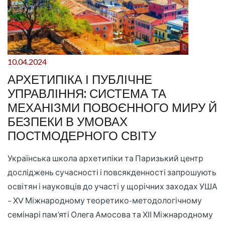
10.04.2024
АРХЕТИПІКА І ПУБЛІЧНЕ
УПРАВЛІННЯ: СИСТЕМА ТА
МЕХАНІЗМИ ПОВОЄННОГО МИРУ Й
БЕЗПЕКИ В УМОВАХ
ПОСТМОДЕРНОГО СВІТУ
Українська школа архетипіки та Паризький центр
досліджень сучасності і повсякденності запрошують
освітян і науковців до участі у щорічних заходах УША
– ХV Міжнародному теоретико-методологічному
семінарі пам’яті Олега Амосова та ХІІ Міжнародному