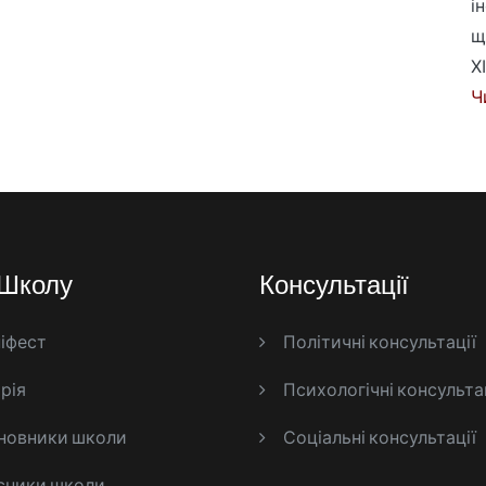
і
щ
Х
Ч
Школу
Консультації
іфест
Політичні консультації
рія
Психологічні консульта
новники школи
Соціальні консультації
сники школи