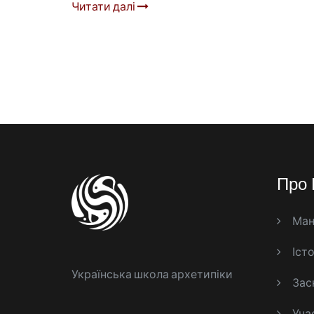
Читати далі
Про 
Ман
Істо
Українська школа архетипіки
Зас
Уча