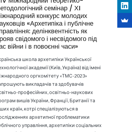
ІV Міжнародний теоретико-
етодологічний семінар / ХI
іжнародний конкурс молодих
ауковців «Архетипіка і публічне
правління: делінквентність як
рояв свідомого і несвідомого під
ас війни і в повоєнні часи»
країнська школа архетипіки Української
ехнологічної академії (Київ, Україна) від імені
іжнародного оргкомітету «ТМС-2023»
апрошують викладачів та здобувачів
світньо-професійних, освітньо-наукових
рограм вишів України, Франції, Британії та
нших країн, котрі спеціалізуються в
ослідженнях архетипної проблематики
ублічного управління, архетипіки соціальних