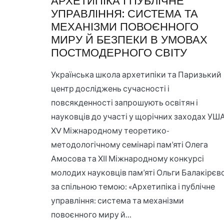
АРХЕТИПІКА І ПУБЛІЧНЕ
УПРАВЛІННЯ: СИСТЕМА ТА
МЕХАНІЗМИ ПОВОЄННОГО
МИРУ Й БЕЗПЕКИ В УМОВАХ
ПОСТМОДЕРНОГО СВІТУ
Українська школа архетипіки та Паризький
центр досліджень сучасності і
повсякденності запрошують освітян і
науковців до участі у щорічних заходах УША
ХV Міжнародному теоретико-
методологічному семінарі пам’яті Олега
Амосова та ХІІ Міжнародному конкурсі
молодих науковців пам’яті Ольги Балакірєво
за спільною темою: «Архетипіка і публічне
управління: система та механізми
повоєнного миру й…