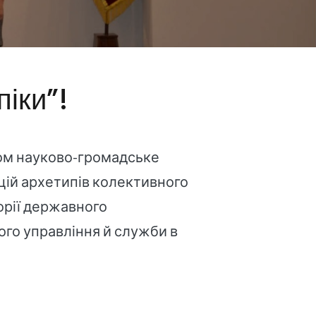
піки”!
дом науково-громадське
ицій архетипів колективного
орії державного
ого управління й служби в