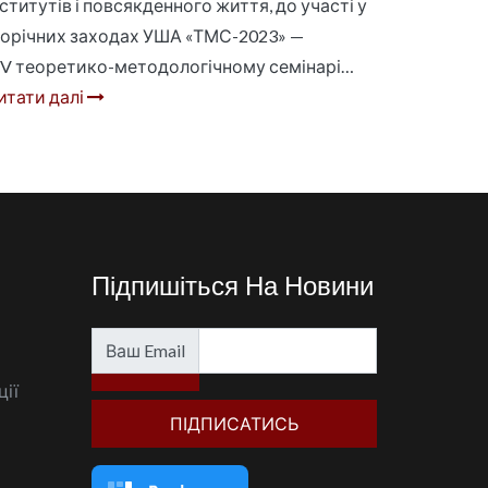
нститутів і повсякденного життя, до участі у
орічних заходах УША «ТМС-2023» —
ІV теоретико-методологічному семінарі…
итати далі
Підпишіться На Новини
Ваш Email
ції