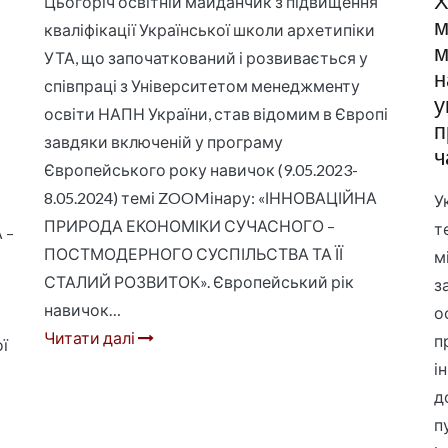
Х
Цьогоріч освітній майданчик з підвищення
м
кваліфікації Української школи архетипіки
м
УТА, що започаткований і розвивається у
н
співпраці з Університетом менеджменту
у
освіти НАПН України, став відомим в Європі
п
завдяки включеній у програму
ч
Європейського року навичок (9.05.2023-
8.05.2024) темі ZOOMінару: «ІННОВАЦІЙНА
У
ПРИРОДА ЕКОНОМІКИ СУЧАСНОГО –
т
 –
ПОСТМОДЕРНОГО СУСПІЛЬСТВА ТА ЇЇ
м
СТАЛИЙ РОЗВИТОК». Європейський рік
з
навичок…
о
Читати далі
п
ї
і
д
п