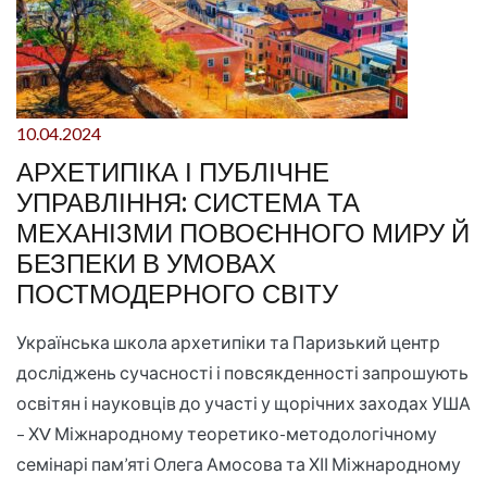
10.04.2024
АРХЕТИПІКА І ПУБЛІЧНЕ
УПРАВЛІННЯ: СИСТЕМА ТА
МЕХАНІЗМИ ПОВОЄННОГО МИРУ Й
БЕЗПЕКИ В УМОВАХ
ПОСТМОДЕРНОГО СВІТУ
Українська школа архетипіки та Паризький центр
досліджень сучасності і повсякденності запрошують
освітян і науковців до участі у щорічних заходах УША
– ХV Міжнародному теоретико-методологічному
семінарі пам’яті Олега Амосова та ХІІ Міжнародному