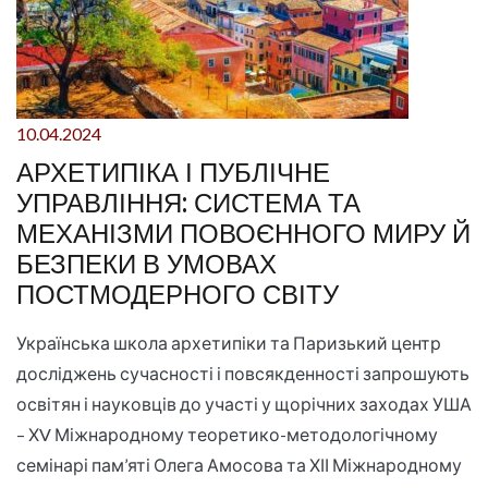
10.04.2024
АРХЕТИПІКА І ПУБЛІЧНЕ
УПРАВЛІННЯ: СИСТЕМА ТА
МЕХАНІЗМИ ПОВОЄННОГО МИРУ Й
БЕЗПЕКИ В УМОВАХ
ПОСТМОДЕРНОГО СВІТУ
Українська школа архетипіки та Паризький центр
досліджень сучасності і повсякденності запрошують
освітян і науковців до участі у щорічних заходах УША
– ХV Міжнародному теоретико-методологічному
семінарі пам’яті Олега Амосова та ХІІ Міжнародному