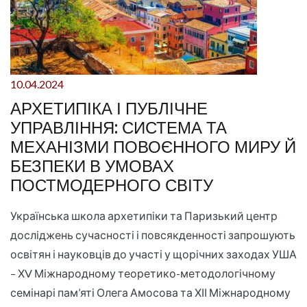
10.04.2024
АРХЕТИПІКА І ПУБЛІЧНЕ
УПРАВЛІННЯ: СИСТЕМА ТА
МЕХАНІЗМИ ПОВОЄННОГО МИРУ Й
БЕЗПЕКИ В УМОВАХ
ПОСТМОДЕРНОГО СВІТУ
Українська школа архетипіки та Паризький центр
досліджень сучасності і повсякденності запрошують
освітян і науковців до участі у щорічних заходах УША
– ХV Міжнародному теоретико-методологічному
семінарі пам’яті Олега Амосова та ХІІ Міжнародному