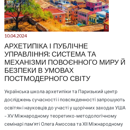
10.04.2024
АРХЕТИПІКА І ПУБЛІЧНЕ
УПРАВЛІННЯ: СИСТЕМА ТА
МЕХАНІЗМИ ПОВОЄННОГО МИРУ Й
БЕЗПЕКИ В УМОВАХ
ПОСТМОДЕРНОГО СВІТУ
Українська школа архетипіки та Паризький центр
досліджень сучасності і повсякденності запрошують
освітян і науковців до участі у щорічних заходах УША
– ХV Міжнародному теоретико-методологічному
семінарі пам’яті Олега Амосова та ХІІ Міжнародному