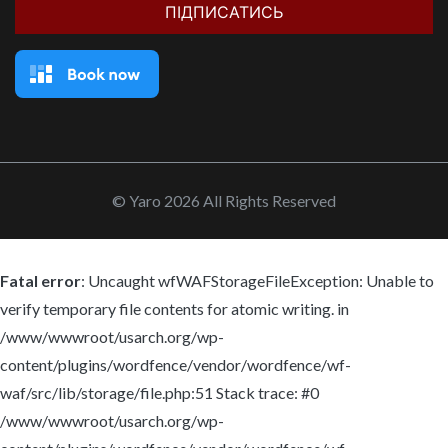
© Yaro 2026 All Rights Reserved
Fatal error
: Uncaught wfWAFStorageFileException: Unable to
verify temporary file contents for atomic writing. in
/www/wwwroot/usarch.org/wp-
content/plugins/wordfence/vendor/wordfence/wf-
waf/src/lib/storage/file.php:51 Stack trace: #0
/www/wwwroot/usarch.org/wp-