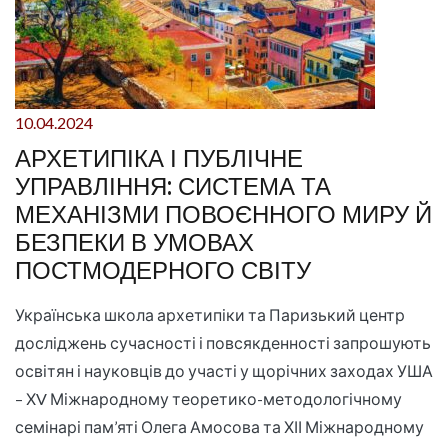
10.04.2024
АРХЕТИПІКА І ПУБЛІЧНЕ
УПРАВЛІННЯ: СИСТЕМА ТА
МЕХАНІЗМИ ПОВОЄННОГО МИРУ Й
БЕЗПЕКИ В УМОВАХ
ПОСТМОДЕРНОГО СВІТУ
Українська школа архетипіки та Паризький центр
досліджень сучасності і повсякденності запрошують
освітян і науковців до участі у щорічних заходах УША
– ХV Міжнародному теоретико-методологічному
семінарі пам’яті Олега Амосова та ХІІ Міжнародному