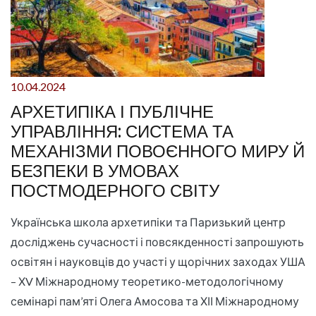
10.04.2024
АРХЕТИПІКА І ПУБЛІЧНЕ
УПРАВЛІННЯ: СИСТЕМА ТА
МЕХАНІЗМИ ПОВОЄННОГО МИРУ Й
БЕЗПЕКИ В УМОВАХ
ПОСТМОДЕРНОГО СВІТУ
Українська школа архетипіки та Паризький центр
досліджень сучасності і повсякденності запрошують
освітян і науковців до участі у щорічних заходах УША
– ХV Міжнародному теоретико-методологічному
семінарі пам’яті Олега Амосова та ХІІ Міжнародному