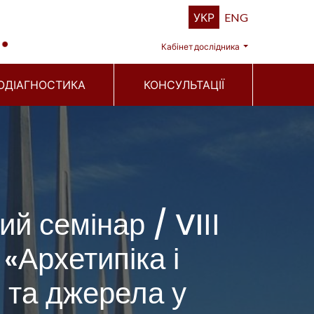
УКР
ENG
Кабінет дослідника
ОДІАГНОСТИКА
КОНСУЛЬТАЦІЇ
й семінар / VIІІ
«Архетипіка і
и та джерела у