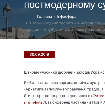
постмодерному су
Головна
Інфосфера
ХІ Міжнародний теоретико-методологічний
традиція, її суб’єкти та джерела у постмо
30.09.2019
Шановні учасники щорічних заходів Українс
Як Ви знаєте, наша чергова щорічна зустріч 
«Архетипіка і публічне управління: традиція
Єгипті: пре-конференц-відпочинок в «
Cyrene 
sharm-hotel/
), а конференц частина – в Новій 