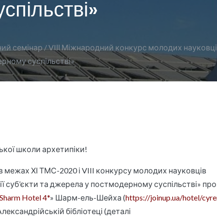
спільстві»
 семінар / VIІІ Міжнародний конкурс молодих науковців 
дерному суспільстві»
ької школи архетипіки!
в межах ХІ ТМС-2020 і VIII конкурсу молодих науковців
, її суб’єкти та джерела у постмодерному суспільстві» пр
Sharm Hotel 4*
» Шарм-ель-Шейха (
https://joinup.ua/hotel/cyr
Александрійській бібліотеці (деталі