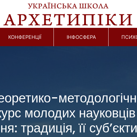
КОНФЕРЕНЦІЇ
ІНФОСФЕРА
ПСИХ
еоретико-методологічни
урс молодих науковців 
ня: традиція, її суб’єкт