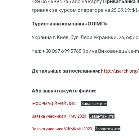
+38 067 699 5765 або на карту
ПриватБанка 4
гривнях за курсом оператора на 25.09.19: $1–
Туристична компанія «ОЛІМП»
Украина г. Киев, бул. Леси Украинки, 26, офис
тел: +38 067 699 5765 (Ірина Вихованець), e-m
Детальніше за посиланням:
http://usarch.
Або завантажуйте файли:
ІНФОРМАЦІЙНИЙ ЛИСТ
Завантажити
Заявка учасника ХІ ТМС 2020
Завантажити
Заявка учасника VІIІ МКМН 2020
Завантажити