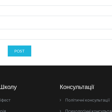
POST
Школу
Консультації
іфест
Політичні консультації
рія
Психологічні консульта