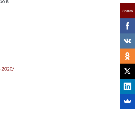
бо в
Shares
-2020/