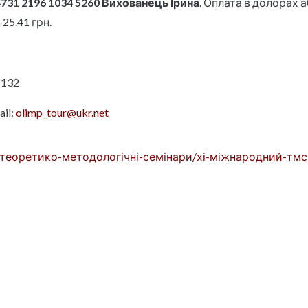
731 2196 1034 5260 Вихованець Ірина
. Оплата в долорах а
25.41 грн.
 132
ail:
olimp_tour@ukr.net
org/теоретико-методологічні-семінари/хі-міжнародний-тмс