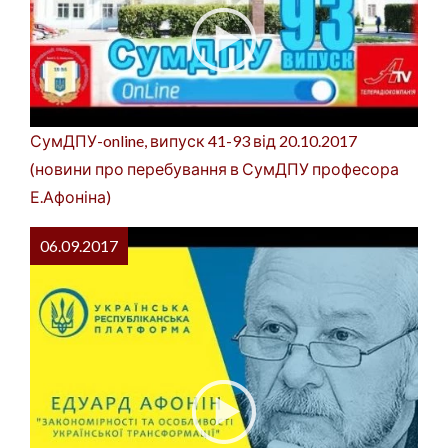
СумДПУ-online, випуск 41-93 від 20.10.2017
(новини про перебування в СумДПУ професора
Е.Афоніна)
06.09.2017