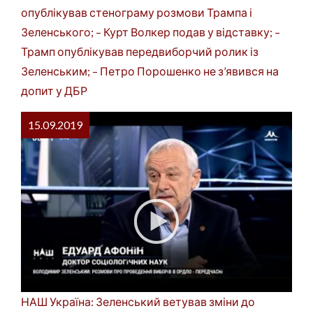
опублікував стенограму розмови Трампа і
Зеленського; – Курт Волкер подав у відставку; –
Трамп опублікував передвиборчий ролик із
Зеленським; – Петро Порошенко не з’явився на
допит у ДБР
15.09.2019
НАШ Україна: Зеленський ветував зміни до