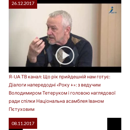
26.12.2017
Я-UA ТВ канал: Що рік прийдешній нам готує:
Діалоги напередодні «Року +»: з ведучим
Володимиром Тетеруком і головою наглядової
ради спілки Національна асамблея Іваном
Пєтуховим
08.11.2017