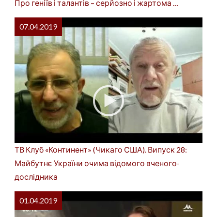
Про геніїв і талантів – серйозно і жартома …
07.04.2019
ТВ Клуб «Континент» (Чикаго США). Випуск 28:
Майбутнє України очима відомого вченого-
дослідника
01.04.2019