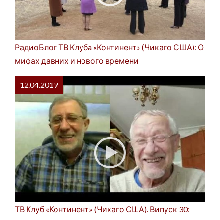
РадиоБлог ТВ Клубa «Континент» (Чикаго США): О
мифах давних и нового времени
12.04.2019
ТВ Клуб «Континент» (Чикаго США). Випуск 30: