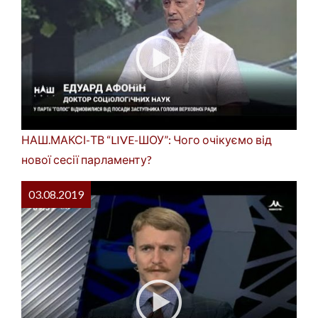
НАШ.МАКСІ-ТВ “LIVE-ШОУ”: Чого очікуємо від
нової сесії парламенту?
03.08.2019